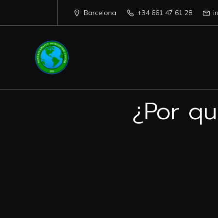
Barcelona
+34 661 47 61 28
i
¿Por qu