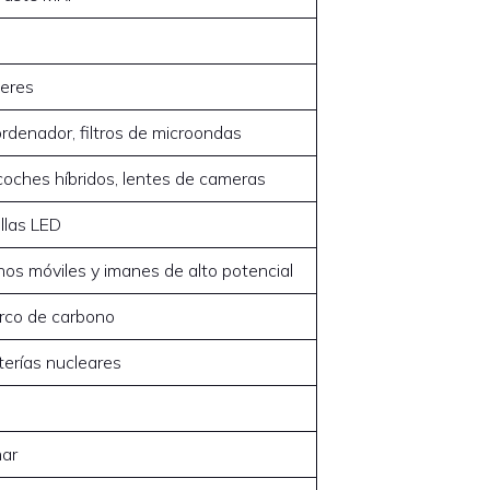
seres
ordenador, filtros de microondas
 coches híbridos, lentes de cameras
llas LED
nos móviles y imanes de alto potencial
rco de carbono
terías nucleares
nar