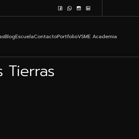
as
Blog
Escuela
Contacto
Portfolio
VSME Academia
 Tierras