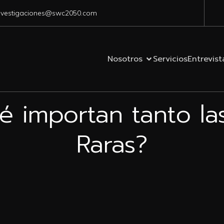
nvestigaciones@swc2050.com
Nosotros
Servicios
Entrevist
é importan tanto las
Raras?