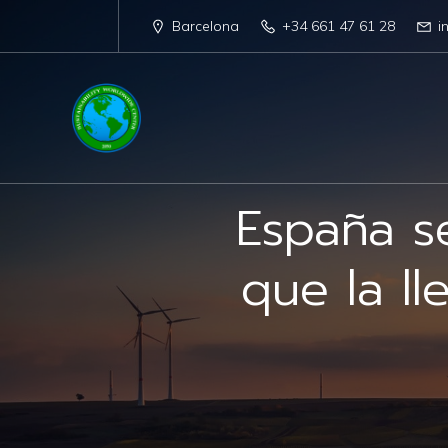
Barcelona
+34 661 47 61 28
i
España se
que la ll