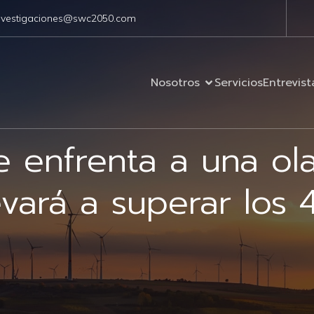
nvestigaciones@swc2050.com
Nosotros
Servicios
Entrevist
 enfrenta a una ol
evará a superar los