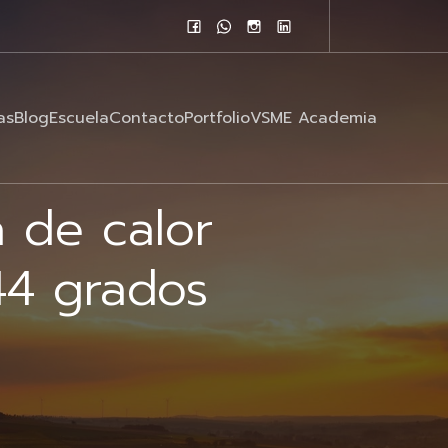
as
Blog
Escuela
Contacto
Portfolio
VSME Academia
a de calor
 44 grados