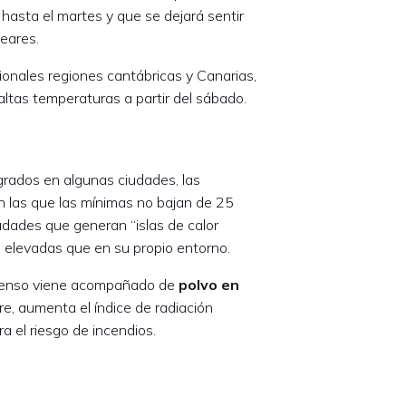
hasta el martes y que se dejará sentir
leares.
ionales regiones cantábricas y Canarias,
ltas temperaturas a partir del sábado.
rados en algunas ciudades, las
n las que las mínimas no bajan de 25
udades que generan “islas de calor
 elevadas que en su propio entorno.
ntenso viene acompañado de
polvo en
re, aumenta el índice de radiación
ra el riesgo de incendios.