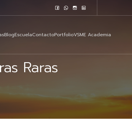
as
Blog
Escuela
Contacto
Portfolio
VSME Academia
rras Raras