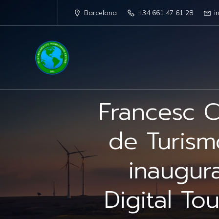
Barcelona
+34 661 47 61 28
i
Francesc C
de Turism
inaugur
Digital T