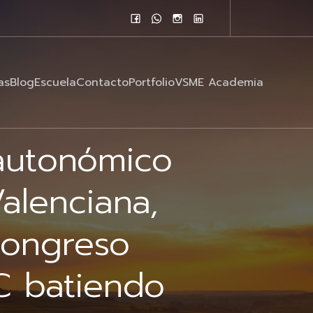
as
Blog
Escuela
Contacto
Portfolio
VSME Academia
 autonómico
alenciana,
Congreso
C batiendo