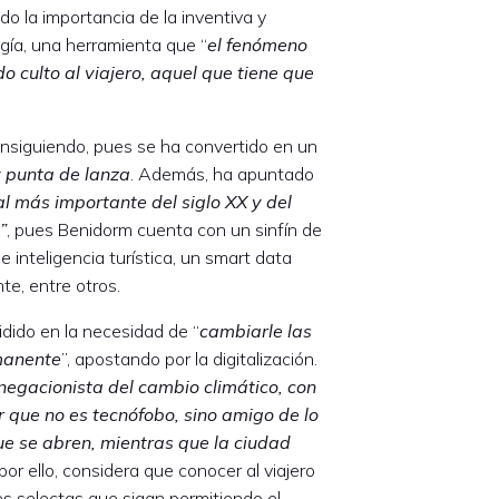
o la importancia de la inventiva y
gía, una herramienta que “
el fenómeno
o culto al viajero, aquel que tiene que
nsiguiendo, pues se ha convertido en un
 y punta de lanza
. Además, ha apuntado
al más importante del siglo XX y del
”
, pues Benidorm cuenta con un sinfín de
 inteligencia turística, un smart data
te, entre otros.
idido en la necesidad de “
cambiarle las
rmanente
”, apostando por la digitalización.
 negacionista del cambio climático, con
r que no es tecnófobo, sino amigo de lo
e se abren, mientras que la ciudad
 por ello, considera que conocer al viajero
s selectas que sigan permitiendo el