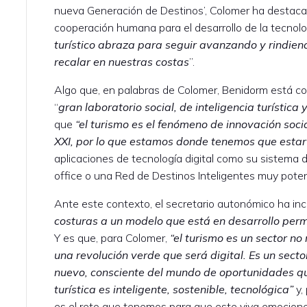
nueva Generación de Destinos’, Colomer ha destacad
cooperación humana para el desarrollo de la tecnolo
turístico abraza para seguir avanzando y rindiend
recalar en nuestras costas
”.
Algo que, en palabras de Colomer, Benidorm está co
“
gran laboratorio social, de inteligencia turística
que
“el turismo es el fenómeno de innovación soci
XXI, por lo que estamos donde tenemos que estar
aplicaciones de tecnología digital como su sistema de
office o una Red de Destinos Inteligentes muy poten
Ante este contexto, el secretario autonómico ha inc
costuras a un modelo que está en desarrollo pe
Y es que, para Colomer,
“el turismo es un sector no
una revolución verde que será digital. Es un secto
nuevo, consciente del mundo de oportunidades qu
turística es inteligente, sostenible, tecnológica”
y,
es el reto que tenemos para que este viva emocione