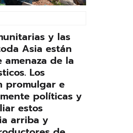
unitarias y las
 toda Asia están
e amenaza de la
ticos. Los
n promulgar e
ente políticas y
iar estos
ia arriba y
productores de