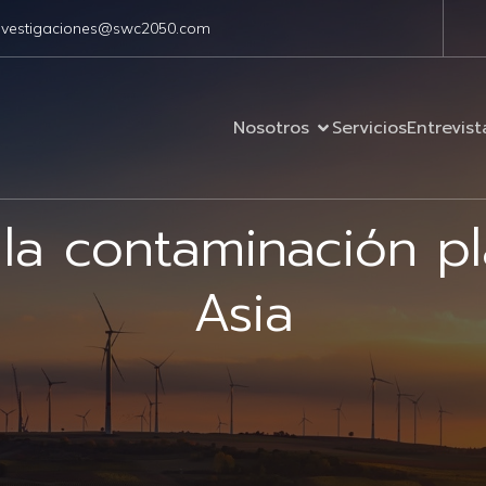
nvestigaciones@swc2050.com
Nosotros
Servicios
Entrevist
la contaminación pl
Asia