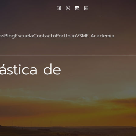
as
Blog
Escuela
Contacto
Portfolio
VSME Academia
ástica de