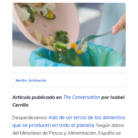
Medio Ambiente
The Conversation
Artículo publicado en
por Isabel
Cerrillo
más de un tercio de los alimentos
Desperdiciamos
que se producen en todo el planeta
. Según datos
del Ministerio de Pesca y Alimentación, España se