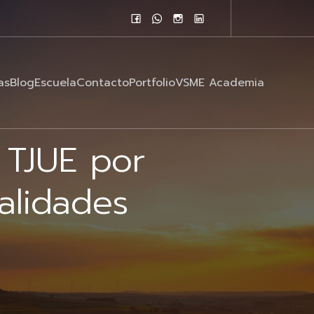
as
Blog
Escuela
Contacto
Portfolio
VSME Academia
 TJUE por
alidades