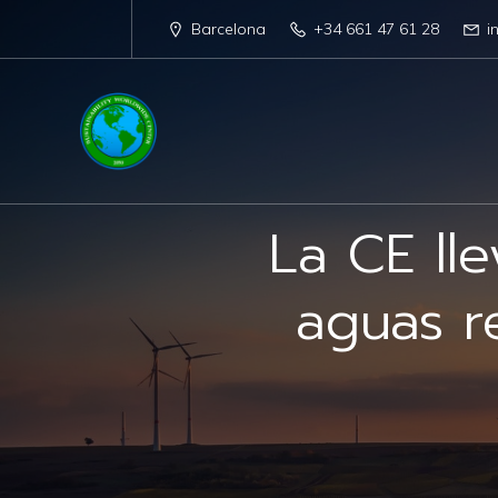
Barcelona
+34 661 47 61 28
i
La CE ll
aguas r