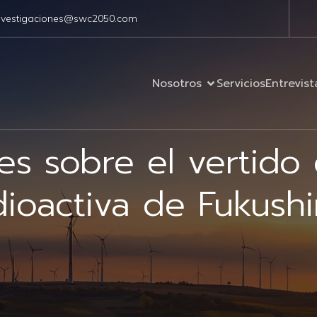
nvestigaciones@swc2050.com
Nosotros
Servicios
Entrevist
ves sobre el vertido
dioactiva de Fukush