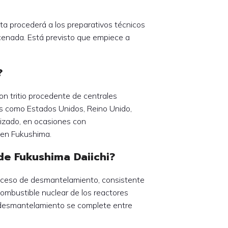
nta procederá a los preparativos técnicos
acenada. Está previsto que empiece a
?
n tritio procedente de centrales
es como Estados Unidos, Reino Unido,
lizado, en ocasiones con
 en Fukushima.
 de Fukushima Daiichi?
roceso de desmantelamiento, consistente
combustible nuclear de los reactores
 desmantelamiento se complete entre