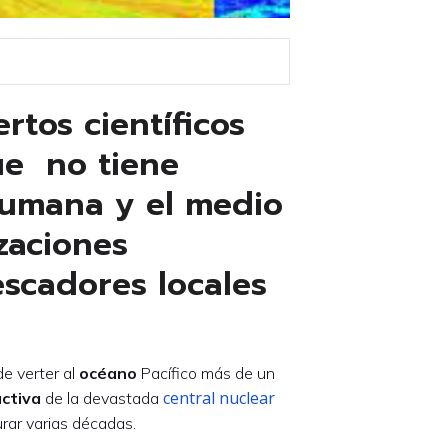
rtos científicos
ue no tiene
humana y el medio
zaciones
scadores locales
de verter al
océano
Pacífico más de un
central nuclear
activa
de la devastada
urar varias décadas.