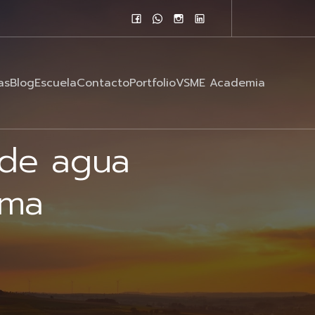
as
Blog
Escuela
Contacto
Portfolio
VSME Academia
 de agua
ima