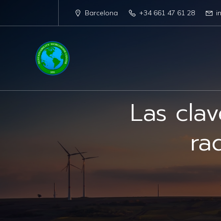
Barcelona
+34 661 47 61 28
i
Las cla
ra