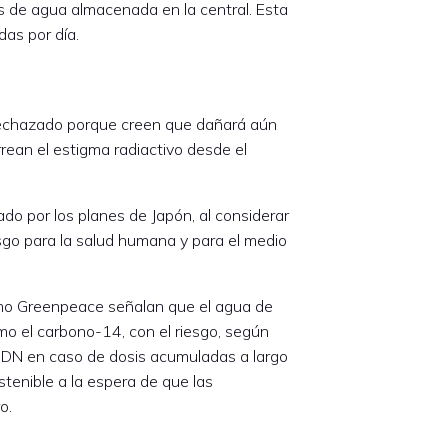
 de agua almacenada en la central. Esta
as por día.
rechazado porque creen que dañará aún
rean el estigma radiactivo desde el
o por los planes de Japón, al considerar
sgo para la salud humana y para el medio
omo Greenpeace señalan que el agua de
o el carbono-14, con el riesgo, según
l ADN en caso de dosis acumuladas a largo
enible a la espera de que las
o.