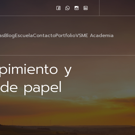
as
Blog
Escuela
Contacto
Portfolio
VSME Academia
 pimiento y
 de papel