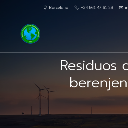
Barcelona
+34 661 47 61 28
i
Residuos d
berenjen