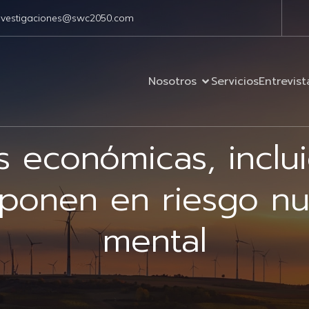
nvestigaciones@swc2050.com
Nosotros
Servicios
Entrevist
is económicas, inclu
ponen en riesgo nu
mental