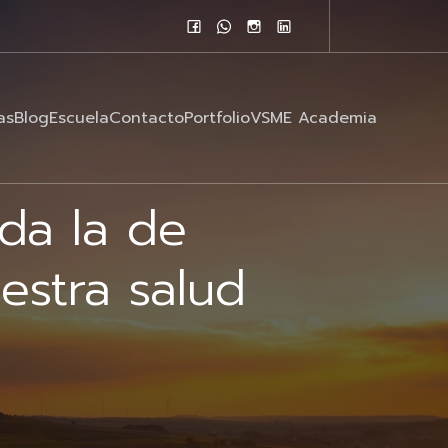
as
Blog
Escuela
Contacto
Portfolio
VSME Academia
ida la de
estra salud