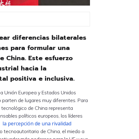
ear diferencias bilaterales
nes para formular una
e China. Este esfuerzo
strial hacia la
l positiva e inclusiva.
 la Unión Europea y Estados Unidos
o parten de lugares muy diferentes. Para
y tecnológico de China representa
onsables políticos europeos, los líderes
la percepción de una rivalidad
s
o tecnoautoritario de China, el miedo a
motivador más poderoso para la UE y sus