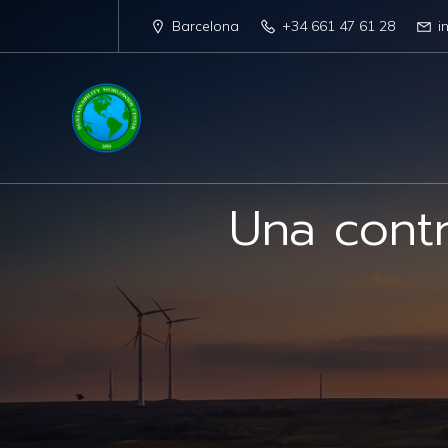
Barcelona
+34 661 47 61 28
i
Una contr