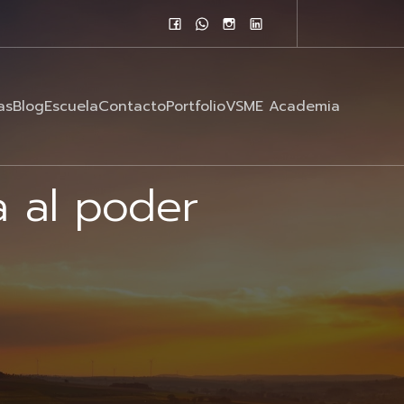
as
Blog
Escuela
Contacto
Portfolio
VSME Academia
a al poder