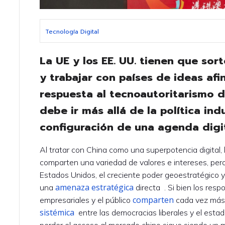
Tecnología Digital
La UE y los EE. UU. tienen que sort
y trabajar con países de ideas afi
respuesta al tecnoautoritarismo d
debe ir más allá de la política indu
configuración de una agenda digita
Al tratar con China como una superpotencia digital,
comparten una variedad de valores e intereses, per
Estados Unidos, el creciente poder geoestratégico 
amenaza estratégica
una
directa . Si bien los resp
comparten
empresariales y el público
cada vez má
sistémica
entre las democracias liberales y el estad
perder el acceso al mercado chino sigue siendo un 