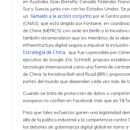
en Australia, Gran Bretaña, Canadá, Finlandia, Francia
Sur y Suecia, junto con con los Estados Unidos. Se 
llamado a la acción conjunto
un
por el Centro par
(CNAS), que está dirigido por Fontaine, en coordinac
de China (MERICS) con sede en Berlín y la Iniciativa 
también recomendaron que los miembros de la alian
infraestructura digital segura e impulsar la inclusión 
Estrategia de China
, que fue copresidido por Cohen,
ejecutivo de Google, Eric Schmidt, propuso establec
tecnología internacional como una forma de contrarr
de China, la Iniciativa Belt and Road (BRI ), proporci
partes del mundo que dependen cada vez más de la 
Cuando se trata de protección de datos o competenci
europeos no confían en Facebook más que en TikTo
Para que tales esfuerzos ganen una legitimidad dem
allá de la política industrial y la competencia contr
los debates de gobernanza digital global en torno a