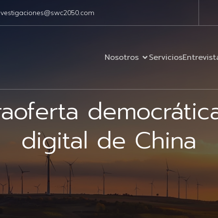
nvestigaciones@swc2050.com
Nosotros
Servicios
Entrevist
aoferta democrátic
digital de China