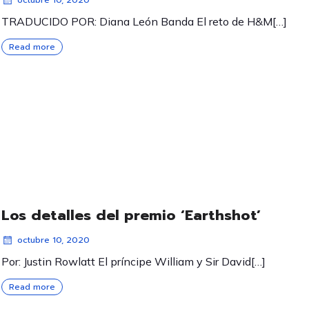
octubre 10, 2020
TRADUCIDO POR: Diana León Banda El reto de H&M[…]
Read more
Los detalles del premio ‘Earthshot’
octubre 10, 2020
Por: Justin Rowlatt El príncipe William y Sir David[…]
Read more