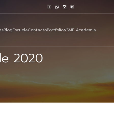
as
Blog
Escuela
Contacto
Portfolio
VSME Academia
de 2020