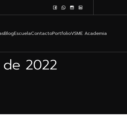
as
Blog
Escuela
Contacto
Portfolio
VSME Academia
e de 2022