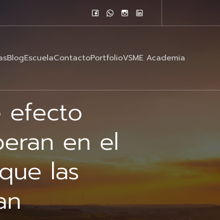
as
Blog
Escuela
Contacto
Portfolio
VSME Academia
 efecto
peran en el
que las
an