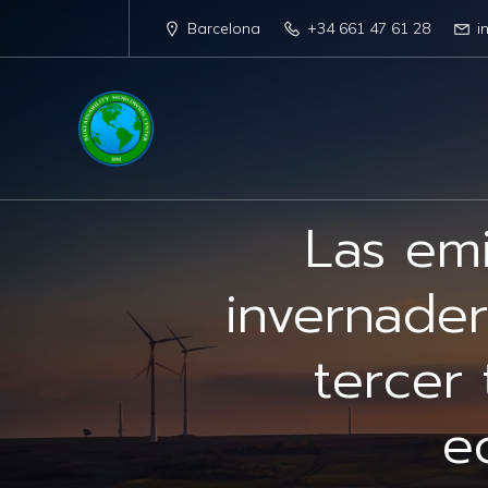
Barcelona
+34 661 47 61 28
i
Las em
invernader
tercer
e