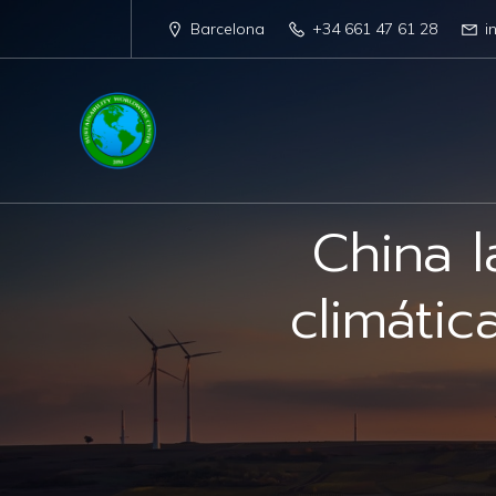
Barcelona
+34 661 47 61 28
i
China 
climátic