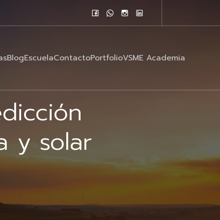
as
Blog
Escuela
Contacto
Portfolio
VSME Academia
dicción
a y solar