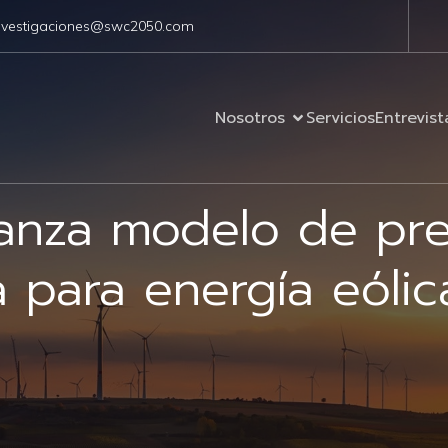
nvestigaciones@swc2050.com
Nosotros
Servicios
Entrevist
lanza modelo de pre
a para energía eólic