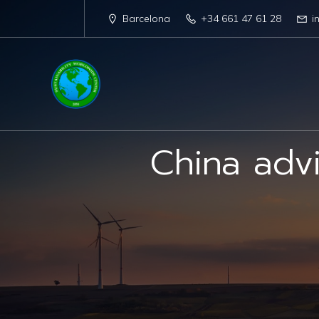
Barcelona
+34 661 47 61 28
i
China adv