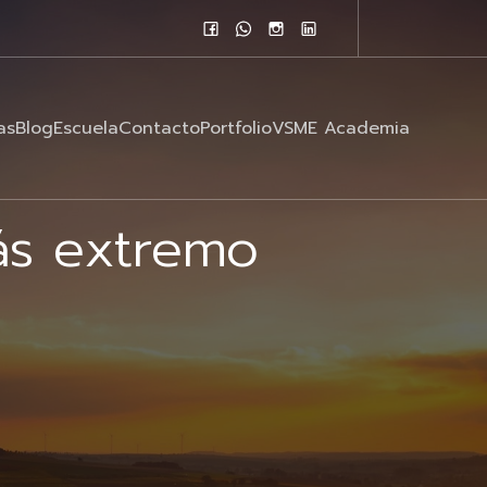
as
Blog
Escuela
Contacto
Portfolio
VSME Academia
ás extremo