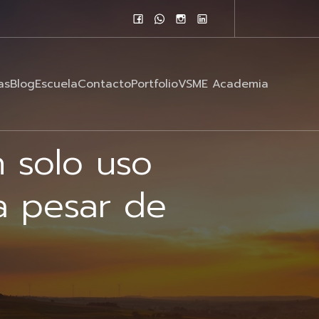
as
Blog
Escuela
Contacto
Portfolio
VSME Academia
n solo uso
a pesar de