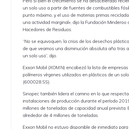
Pero si bien el crecimiento se ha desacelerado reci
un solo uso a partir de fuentes de combustibles fós
punto máximo, y el uso de materias primas reciclada
una actividad marginal», dijo la Fundación Minderoo d
Hacedores de Residuos.
“No se equivoquen, la crisis de los desechos plásti
de que veamos una disminución absoluta año tras a
un solo uso”, dijo.
Exxon Mobil (XOM.N) encabezó la lista de empresa
polímeros vírgenes utilizados en plásticos de un sol
(600028.SS).
Sinopec también lidera el camino en lo que respecta
instalaciones de producción durante el período 201
millones de toneladas de capacidad anual prevista.
alrededor de 4 millones de toneladas.
Exxon Mobil no estuvo disponible de inmediato para