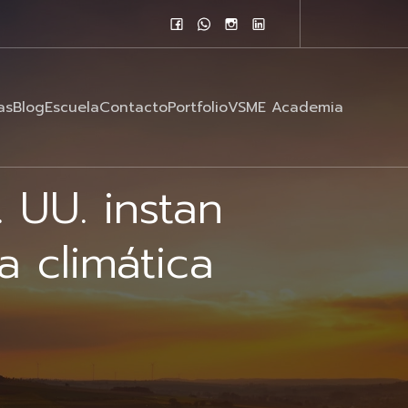
as
Blog
Escuela
Contacto
Portfolio
VSME Academia
 UU. instan
 climática