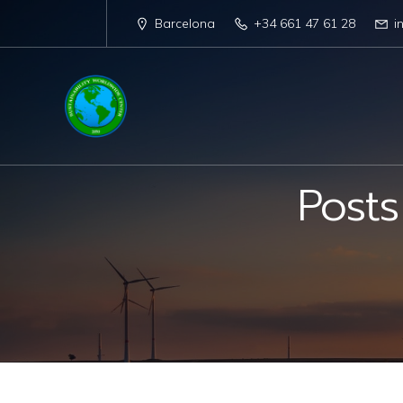
Barcelona
+34 661 47 61 28
i
Posts