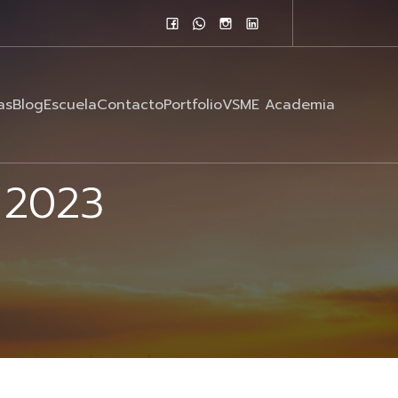
as
Blog
Escuela
Contacto
Portfolio
VSME Academia
e 2023